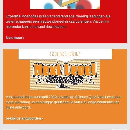
Expeditie Moendoes is een enerverend spel waarbij leerlingen als
wetenschappers een nieuwe planeet in kaart brengen. Via de link
hieronder kun je het spel downloaden.
lees meer
›
SCIENCE QUIZ
Van januari tot en met april 2012 bevatte de Science Quiz Next Level een
extra quizvraag. In een filmpje geeft een lid van De Jonge Akademie het
juiste antwoord.
bekijk de antwoorden
›